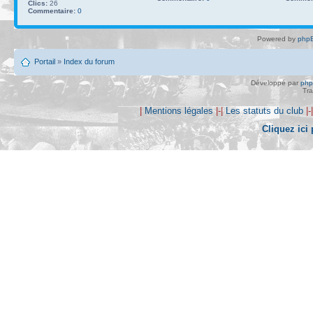
Clics:
26
Commentaire:
0
Powered by
phpB
Portail
»
Index du forum
Développé par
ph
Tra
|
Mentions légales
|-|
Les statuts du club
|-
Cliquez ici