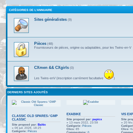
CATÉGORIES DE L’ANNUAIRE
Sites généralistes
(9)
Pièces
(48)
Fournisseurs de pièces, origine ou adaptables, pour les Twins-en-V
CXmen && CXgirls
(0)
Les Twins-enV (inscription carrément facultative
)
DERNIERS SITES AJOUTÉS
EXABIKE
VIS EX
CLASSIC OLD SPARES ∕ GMP
CLASSIC
Site proposé par:
papicx
Site pro
»
13 mars 2022, 23:59
»
20 fév
Site proposé par:
Baltic
Catégorie:
Pièces
Catégori
»
06 juil. 2026, 18:25
Clics:
85
Clics:
6
Catégorie:
Pièces
Commentaire:
0
Comment