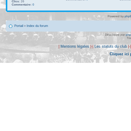
Clics:
26
Commentaire:
0
Powered by
phpB
Portail
»
Index du forum
Développé par
ph
Tra
|
Mentions légales
|-|
Les statuts du club
|-
Cliquez ici