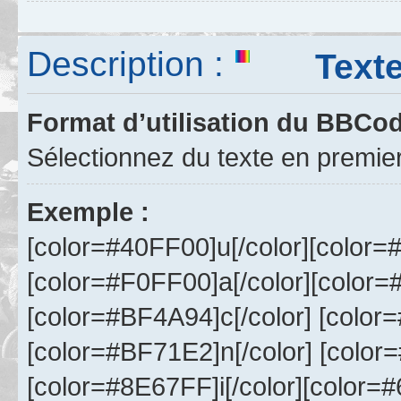
Description :
Texte m
Format d’utilisation du BBCo
Sélectionnez du texte en premie
Exemple :
[color=#40FF00]u[/color][color=
[color=#F0FF00]a[/color][color=
[color=#BF4A94]c[/color] [color
[color=#BF71E2]n[/color] [color
[color=#8E67FF]i[/color][color=#