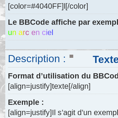
[color=#4040FF]l[/color]
Le BBCode affiche par exempl
u
n
a
r
c
e
n
c
i
e
l
Description :
Texte j
Format d’utilisation du BBCo
[align=justify]texte[/align]
Exemple :
[align=justify]Il s’agit d’un exemp